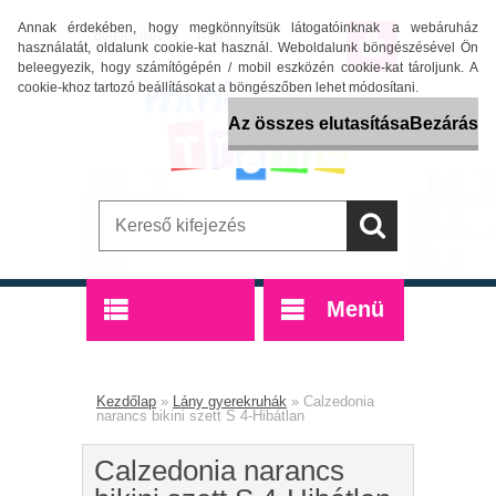
Annak érdekében, hogy megkönnyítsük látogatóinknak a webáruház
Bejelentkezés
Regisztráció
használatát, oldalunk cookie-kat használ. Weboldalunk böngészésével Ön
beleegyezik, hogy számítógépén / mobil eszközén cookie-kat tároljunk. A
cookie-khoz tartozó beállításokat a böngészőben lehet módosítani.
Az összes elutasítása
Bezárás
Menü
Termékek
Kezdőlap
»
Lány gyerekruhák
»
Calzedonia
narancs bikini szett S 4-Hibátlan
Calzedonia narancs