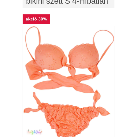
bikini szett S 4-Hibátlan
akció
30%