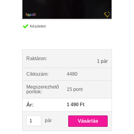
Készleten
Raktáron:
1 pár
Cikkszám:
4480
Megszerezhető
15 pont
pontok:
Ár:
1 490 Ft
pár