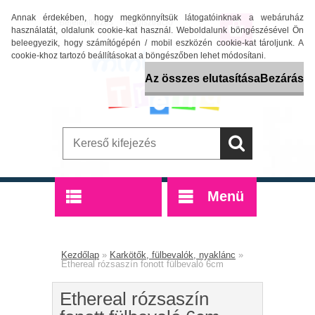
Annak érdekében, hogy megkönnyítsük látogatóinknak a webáruház
Bejelentkezés
Regisztráció
használatát, oldalunk cookie-kat használ. Weboldalunk böngészésével Ön
beleegyezik, hogy számítógépén / mobil eszközén cookie-kat tároljunk. A
cookie-khoz tartozó beállításokat a böngészőben lehet módosítani.
Az összes elutasítása
Bezárás
Menü
Termékek
Kezdőlap
»
Karkötők, fülbevalók, nyaklánc
»
Ethereal rózsaszín fonott fülbevaló 6cm
Ethereal rózsaszín